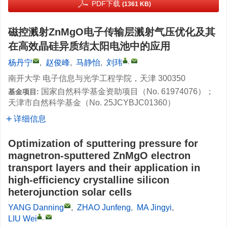
PDF下载
(1361 KB)
磁控溅射ZnMgO电子传输层溅射气压优化及其
在高效晶硅异质结太阳电池中的应用
,
杨丹宁
,
赵俊峰
,
马静怡
,
刘玮
南开大学 电子信息与光学工程学院，天津 300350
国家自然科学基金资助项目（No.
61974076
）；
基金项目:
天津市自然科学基金（No.
25JCYBJC01360
）
详细信息
Optimization of sputtering pressure for
magnetron-sputtered ZnMgO electron
transport layers and their application in
high-efficiency crystalline silicon
heterojunction solar cells
YANG Danning
,
ZHAO Junfeng
,
MA Jingyi
,
,
LIU Wei